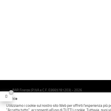
BAR Firenze (P.IVA e C.F. 03665781203) - 2026
0
WebMail
Cookie
Utilizziamo i cookie sul nostro sito Web per offrirti l'esperienza più
"Accetta tutto", acconsenti all'uso di TUTTI i cookie. Tuttavia, puoi 