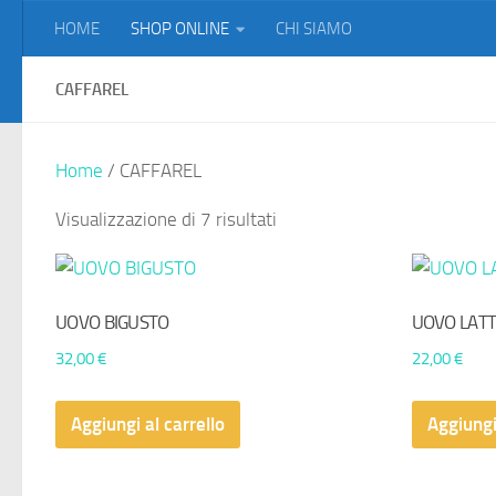
HOME
SHOP ONLINE
CHI SIAMO
Salta al contenuto
CAFFAREL
Home
/ CAFFAREL
Visualizzazione di 7 risultati
UOVO BIGUSTO
UOVO LATT
32,00
€
22,00
€
Aggiungi al carrello
Aggiungi