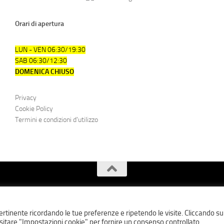
Orari di apertura
LUN - VEN 06:30/19:30
SAB 06:30/12:30
DOMENICA CHIUSO
Privacy
Cookie Policy
Termini e condizioni d'utilizzo
 pertinente ricordando le tue preferenze e ripetendo le visite. Cliccando su
visitare "Impostazioni cookie" per fornire un consenso controllato.